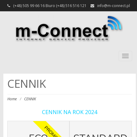
(+48) 505 99 66 16 Biuro (+48) 516 516 121
info@m-connect.pl
Togg
navig
CENNIK
Home
/
CENNIK
CENNIK NA ROK 2024
PROMOCJA!