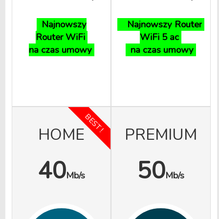
Najnowszy
Najnowszy Router
Router
WiFi
WiFi 5 ac
na czas umowy
na czas umowy
BEST !
HOME
PREMIUM
40
50
Mb/s
Mb/s