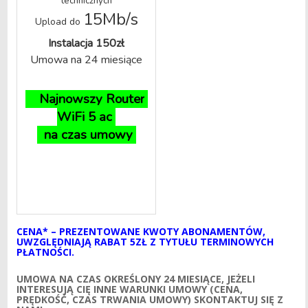
technicznych
15Mb/s
Upload do
Instalacja 150zł
Umowa na 24 miesiące
Najnowszy Router
WiFi 5 ac
na czas umowy
CENA* – PREZENTOWANE KWOTY ABONAMENTÓW,
UWZGLĘDNIAJĄ RABAT 5ZŁ Z TYTUŁU TERMINOWYCH
PŁATNOŚCI.
UMOWA NA CZAS OKREŚLONY 24 MIESIĄCE, JEŻELI
INTERESUJĄ CIĘ INNE WARUNKI UMOWY (CENA,
PRĘDKOŚĆ, CZAS TRWANIA UMOWY) SKONTAKTUJ SIĘ Z