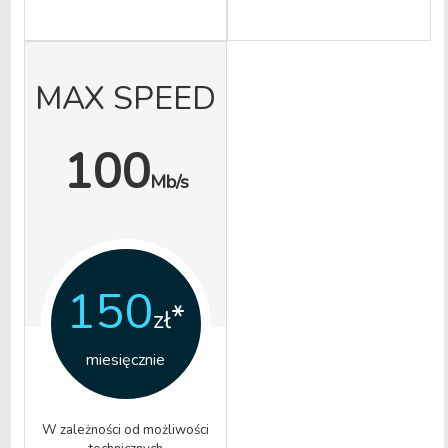
MAX SPEED
100
Mb/s
150
*
zł
miesięcznie
W zależności od możliwości