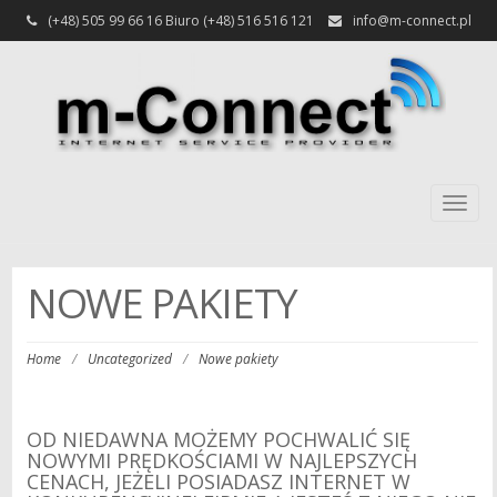
(+48) 505 99 66 16 Biuro (+48) 516 516 121
info@m-connect.pl
Togg
navig
NOWE PAKIETY
Home
/
Uncategorized
/
Nowe pakiety
OD NIEDAWNA MOŻEMY POCHWALIĆ SIĘ
NOWYMI PRĘDKOŚCIAMI W NAJLEPSZYCH
CENACH, JEŻELI POSIADASZ INTERNET W